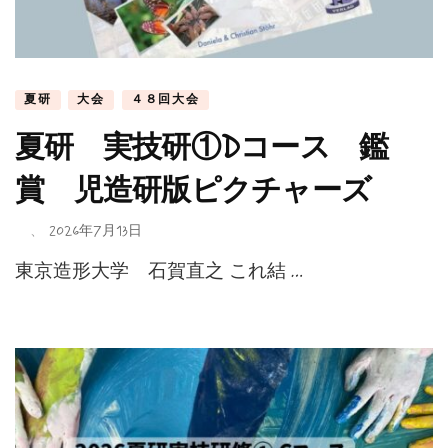
夏研
大会
４８回大会
夏研 実技研①Dコース 鑑
賞 児造研版ピクチャーズ
、
2026年7月13日
東京造形大学 石賀直之 これ結 …