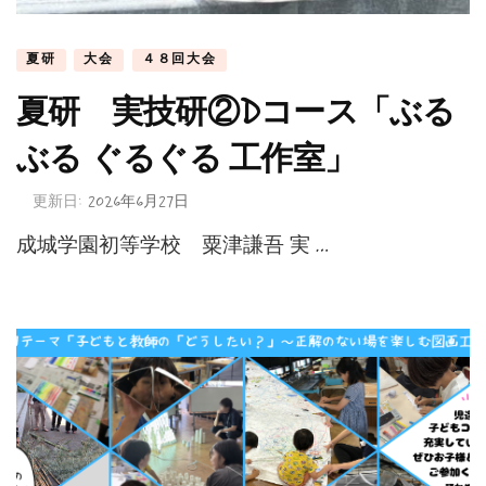
夏研
大会
４８回大会
夏研 実技研②Dコース「ぶる
ぶる ぐるぐる 工作室」
更新日:
2026年6月27日
成城学園初等学校 粟津謙吾 実 …