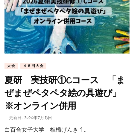
大会
４８回大会
夏研 実技研①Cコース 「ま
ぜまぜペタペタ絵の具遊び」
※オンライン併用
更新日:
2026年7月13日
白百合女子大学 椎橋げんき 1 …