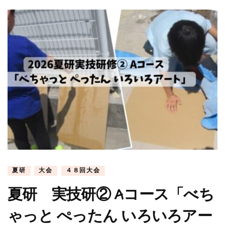
夏研
大会
４８回大会
夏研 実技研② Aコース「べち
ゃっと ぺったん いろいろアー