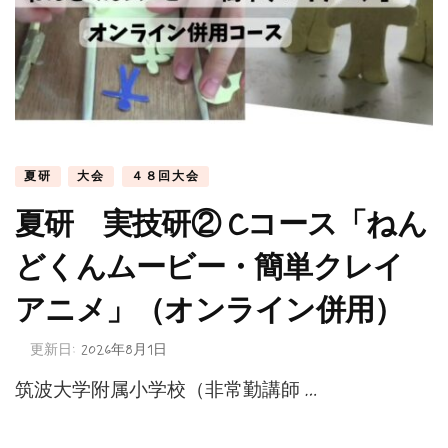
夏研
大会
４８回大会
夏研 実技研② Cコース「ねん
どくんムービー・簡単クレイ
アニメ」（オンライン併用）
更新日:
2026年8月1日
筑波大学附属小学校（非常勤講師 …