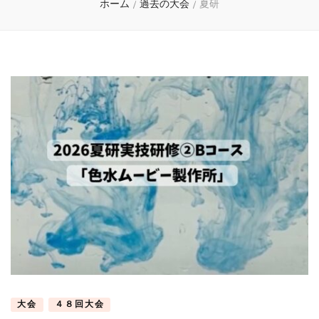
ホーム
/
過去の大会
/
夏研
大会
４８回大会