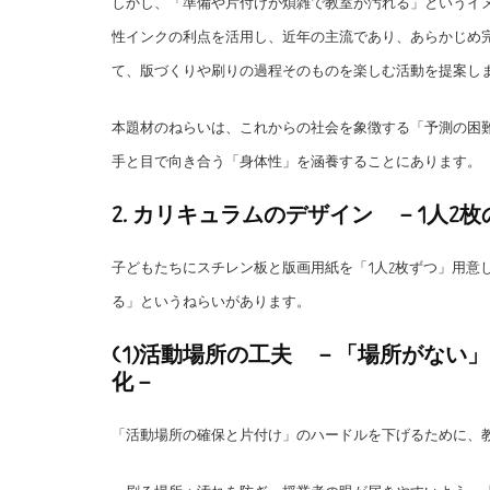
しかし、「準備や片付けが煩雑で教室が汚れる」というイ
性インクの利点を活用し、近年の主流であり、あらかじめ
て、版づくりや刷りの過程そのものを楽しむ活動を提案し
本題材のねらいは、これからの社会を象徴する「予測の困
手と目で向き合う「身体性」を涵養することにあります。
2. カリキュラムのデザイン －1人2
子どもたちにスチレン板と版画用紙を「1人2枚ずつ」用意
る」というねらいがあります。
(1)活動場所の工夫 －「場所がない
化－
「活動場所の確保と片付け」のハードルを下げるために、