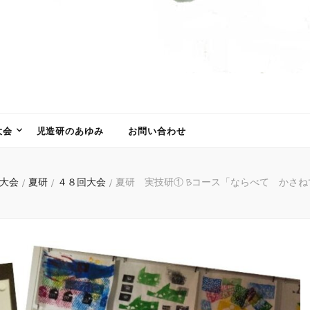
大会
児造研のあゆみ
お問い合わせ
の大会
/
夏研
/
４８回大会
/
夏研 実技研① Bコース「ならべて かさねて