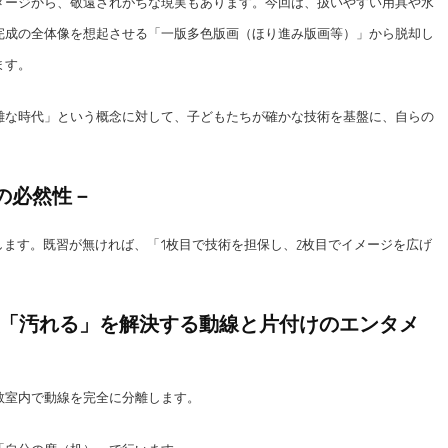
メージから、敬遠されがちな現実もあります。今回は、扱いやすい用具や水
完成の全体像を想起させる「一版多色版画（ほり進み版画等）」から脱却し
ます。
難な時代」という概念に対して、子どもたちが確かな技術を基盤に、自らの
枚の必然性－
します。既習が無ければ、「1枚目で技術を担保し、2枚目でイメージを広げ
」「汚れる」を解決する動線と片付けのエンタメ
教室内で動線を完全に分離します。