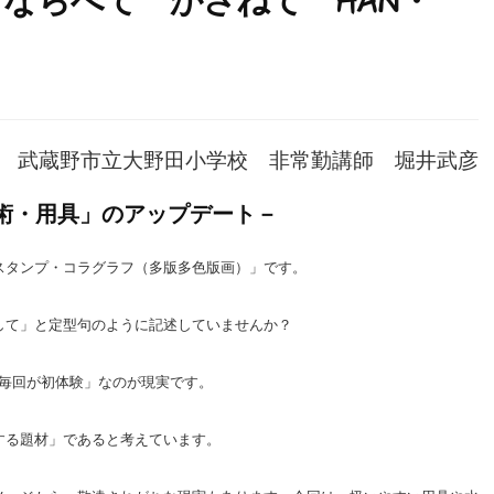
「ならべて かさねて HAN・
武蔵野市立大野田小学校 非常勤講師 堀井武彦
技術・用具」のアップデート－
スタンプ・コラグラフ（多版多色版画）」です。
して」と定型句のように記述していませんか？
「毎回が初体験」なのが現実です。
する題材」であると考えています。