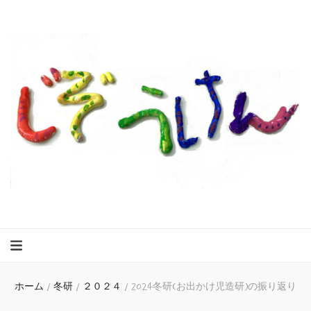
ホーム
/
冬研
/
２０２４
/
2024冬研(お出かけ児造研)の振り返り