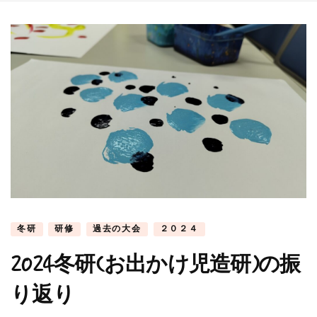
冬研
研修
過去の大会
２０２４
2024冬研(お出かけ児造研)の振
り返り