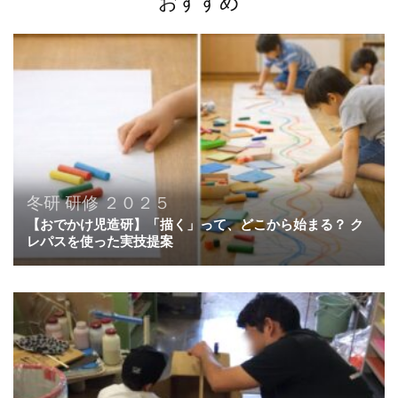
ョ
おすすめ
ン
冬研
研修
２０２５
【おでかけ児造研】「描く」って、どこから始まる？ ク
レパスを使った実技提案