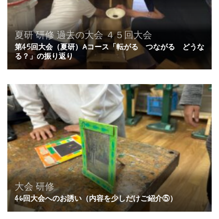
夏研
研修
過去の大会
４５回大会
第45回大会（夏研）Aコース「転がる つながる どうな
る？」の振り返り
大会
研修
46回大会へのお誘い（内容を少しだけご紹介⑤）