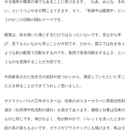
せる場所が鑑賞の場でもあることに気づきます。「わあ、みんな、きれ
い」というつぶやきが聞こえてきます。そう、「乾燥中は鑑賞中」とい
うのがこの活動の隠れテーマです。
鑑賞は、絵を描いた後にするだけではもったいないです。見ながら学
び、見てもらいながら学ぶことが大切です。だから、図工では向き合う
ような机の配置で活動をするのです。集団で造形活動をするよさ、とい
うものを意識することが大切です。
今回参加された先生方の笑顔や息づかいから、満足していただいた手ご
たえを得ることができてうれしく思いました。
サクラクレパスの工作ポスターは、旧来のポスターカラーに界面活性剤
成分（台所用中性洗剤の成分）を混ぜてあります。価格と分量は旧来の
ものと同じです。伸びがよく、色が鮮やかで、パレットを洗ったときの
絵の具の落ちもよいです。ガラスやプラスチックにも描けます。私はタ