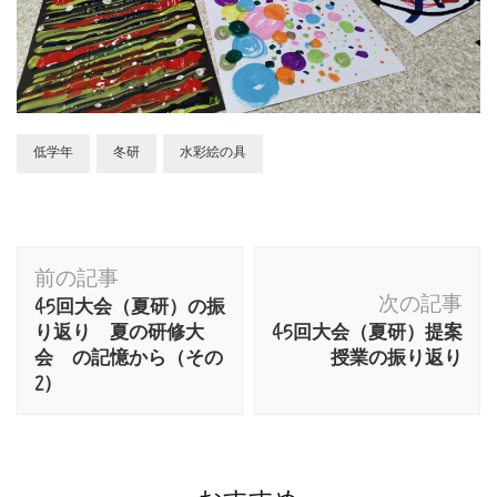
低学年
冬研
水彩絵の具
投
前の記事
稿
次の記事
45回大会（夏研）の振
ナ
り返り 夏の研修大
45回大会（夏研）提案
会 の記憶から（その
授業の振り返り
ビ
2）
ゲ
ー
シ