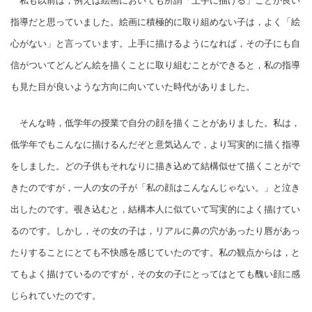
私も以前は，例えば絵画においても所謂「上手に描ける」ことが良い
指導だと思っていました。絵画に積極的に取り組めない子は，よく「絵
心がない」と言っています。上手に描けるようになれば，その子にも自
信がついてどんどん絵を描くことに取り組むことができると，私の指導
も見た目が良いような方向に向いていた時代がありました。
そんな時，低学年の授業で自分の顔を描くことがありました。私は，
低学年でもこんなに描けるんだぞと意気込んで，より写実的に描く指導
をしました。どの子供もそれなりに描き込めて結構似せて描くことがで
きたのですが，一人の女の子が「私の顔はこんなんじゃない。」と泣き
出したのです。覗き込むと，結構本人に似ていて写実的によく描けてい
るのです。しかし，その女の子は，リアルに鼻の穴があったり唇があっ
たりすることにとても不快感を感じていたのです。私の観点からは，と
てもよく描けているのですが，その女の子にとってはとても醜い顔に感
じられていたのです。