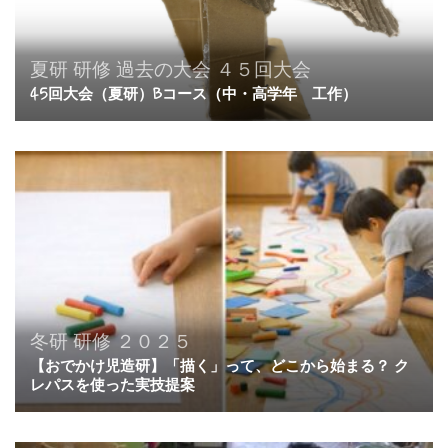
夏研
研修
過去の大会
４５回大会
45回大会（夏研）Bコース（中・高学年 工作）
冬研
研修
２０２５
【おでかけ児造研】「描く」って、どこから始まる？ ク
レパスを使った実技提案