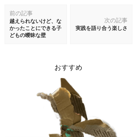
投
前の記事
稿
次の記事
越えられないけど、な
ナ
かったことにできる子
実践を語り合う楽しさ
どもの曖昧な壁
ビ
ゲ
ー
シ
おすすめ
ョ
ン