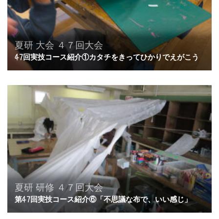
夏研
大会
４７回大会
47回実技コース紹介①カタチをきってひかりでえがこう
夏研
研修
４７回大会
第47回実技コース紹介⑥「不思議な布で、いい感じ」