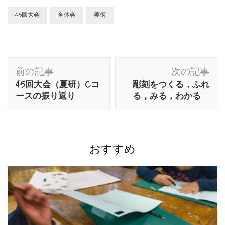
45回大会
全体会
美術
投
前の記事
次の記事
稿
45回大会（夏研）Cコ
彫刻をつくる，ふれ
ナ
ースの振り返り
る，みる，わかる
ビ
ゲ
ー
おすすめ
シ
ョ
ン