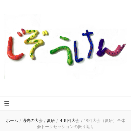
ホーム
/
過去の大会
/
夏研
/
４５回大会
/
45回大会（夏研）全体
会トークセッションの振り返り