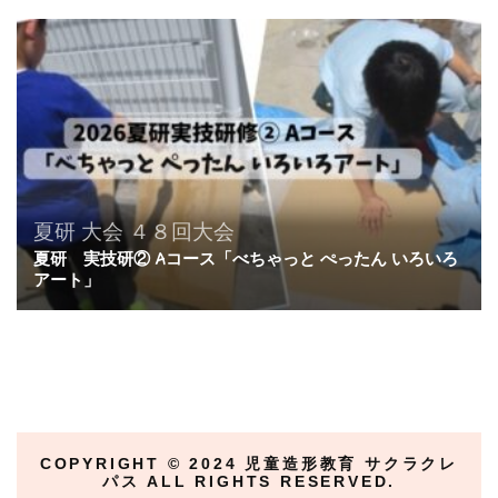
夏研
大会
４８回大会
夏研 実技研② Aコース「べちゃっと ぺったん いろいろ
アート」
COPYRIGHT ©︎ 2024 児童造形教育 サクラクレ
パス ALL RIGHTS RESERVED.