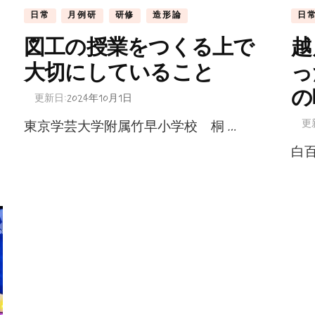
日常
月例研
研修
造形論
日
図工の授業をつくる上で
越
大切にしていること
っ
の
更新日:
2024年10月1日
更
東京学芸大学附属竹早小学校 桐 …
白百