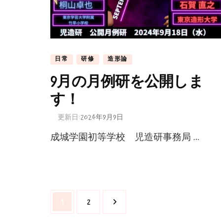
日常
研修
造形論
9月の月例研を公開しま
す！
更新日:
2024年9月9日
成城学園初等学校 児造研事務局 …
投
固
固
1
2
稿