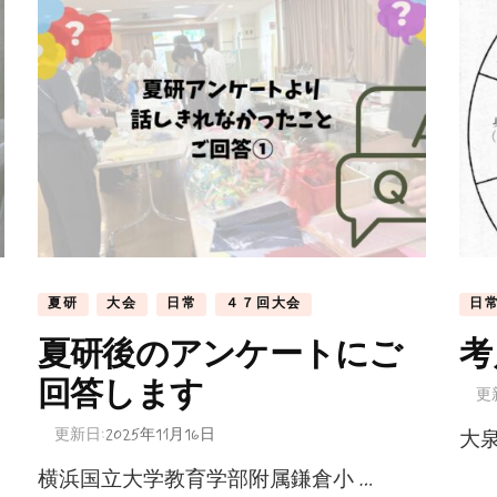
夏研
大会
日常
４７回大会
日
夏研後のアンケートにご
考
回答します
更
更新日:
2025年11月16日
大泉
横浜国立大学教育学部附属鎌倉小 …