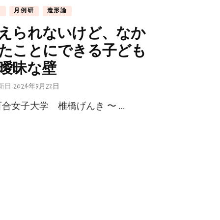
常
月例研
造形論
えられないけど、なか
たことにできる子ども
曖昧な壁
新日:
2024年9月22日
合女子大学 椎橋げんき 〜 …