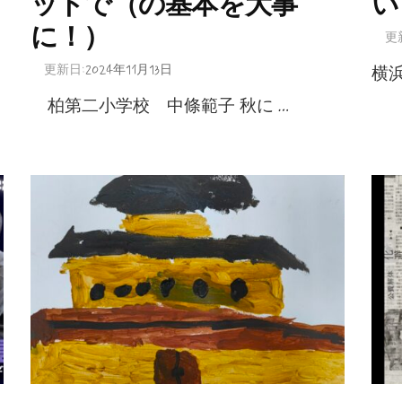
ットで（の基本を大事
い
に！）
更
更新日:
2024年11月13日
横
柏第二小学校 中條範子 秋に …