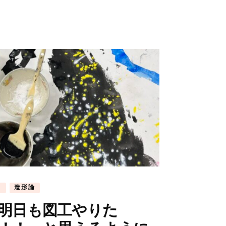
常
造形論
明日も図工やりた