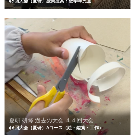
45回大会（夏研）授業提案：低学年児童
夏研
研修
過去の大会
４４回大会
44回大会（夏研）Aコース（絵・鑑賞・工作）