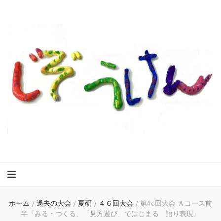
ホーム
/
過去の大会
/
夏研
/
４６回大会
/
第46回大会 Ａコース前
半『みる・つくる、「見方遊び」ではじまる 語り表現』