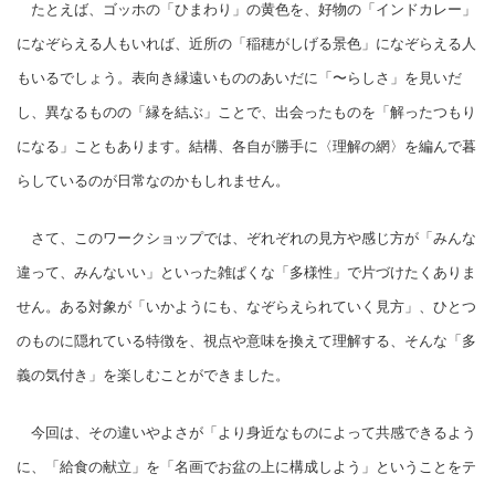
たとえば、ゴッホの「ひまわり」の黄色を、好物の「インドカレー」
になぞらえる人もいれば、近所の「稲穂がしげる景色」になぞらえる人
もいるでしょう。表向き縁遠いもののあいだに「〜らしさ」を見いだ
し、異なるものの「縁を結ぶ」ことで、出会ったものを「解ったつもり
になる」こともあります。結構、各自が勝手に〈理解の網〉を編んで暮
らしているのが日常なのかもしれません。
さて、このワークショップでは、ぞれぞれの見方や感じ方が「みんな
違って、みんないい」といった雑ぱくな「多様性」で片づけたくありま
せん。ある対象が「いかようにも、なぞらえられていく見方」、ひとつ
のものに隠れている特徴を、視点や意味を換えて理解する、そんな「多
義の気付き」を楽しむことができました。
今回は、その違いやよさが「より身近なものによって共感できるよう
に、「給食の献立」を「名画でお盆の上に構成しよう」ということをテ