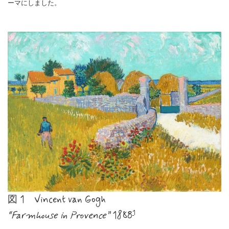
ーマにしました。
図 1 Vincent van Gogh
1
“Farmhouse in Provence”
1888