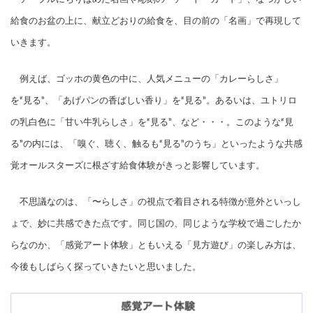
給食のお盆の上に、献立どおりの給食を、目の前の「名画」で再現して
いきます。
例えば、ゴッホの黄色の中に、人気メニューの「カレーらしさ」
を“見る”、「あげパンの香ばしい香り」を“見る”。あるいは、ユトリロ
の乳白色に「甘い牛乳らしさ」を“見る”、など・・・。このような“見
る”の内には、「嗅ぐ、聴く、触るも“見る”のうち」といったような共感
覚オールスターズに根ざす給食体験がきっと影響しています。
不思議なのは、「〜らしさ」の視点で着目される特徴が意外といっし
ょで、妙に共感できた点です。同じ国の、同じような学校で過ごしたか
らなのか、「感覚アート体験」ともいえる「見方遊び」の楽しみ方は、
今後もしばらく探っていきたいと思いました。