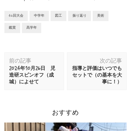
46回大会
中学年
図工
振り返り
美術
鑑賞
高学年
投
前の記事
次の記事
稿
2024年10月26日 児
指導と評価はいつでも
ナ
造研スピンオフ（成
セットで（の基本を大
城）によせて
事に！）
ビ
ゲ
ー
シ
おすすめ
ョ
ン