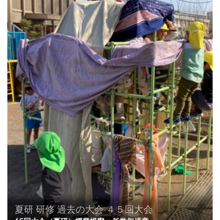
夏研
研修
過去の大会
４５回大会